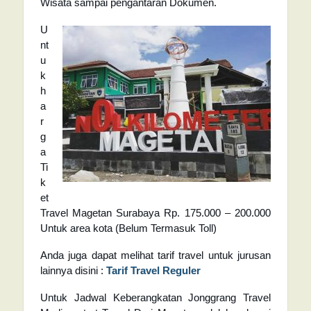
Wisata sampai pengantaran Dokumen.
U
nt
u
k
h
a
r
g
a
Ti
k
et
Travel Magetan Surabaya Rp. 175.000 – 200.000
Untuk area kota (Belum Termasuk Toll)
Anda juga dapat melihat tarif travel untuk jurusan
lainnya disini :
Tarif Travel Reguler
Untuk Jadwal Keberangkatan Jonggrang Travel